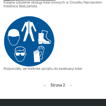
Kolejne szkolenie obsługi kolei linowych w Ośrodku Narciarskim
Kotelnica Białczańska
Rozpoczęły się kontrole sprzętu do ewakuacji kolei.
Stronicowanie
Poprzednia
‹‹
Strona 2
Następna
››
strona
strona