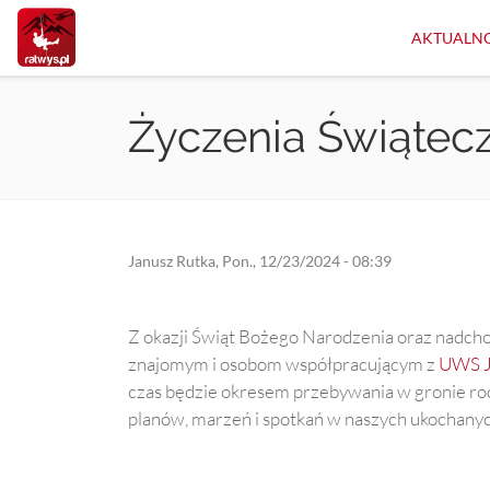
Przejdź
do
AKTUALNO
treści
Życzenia Świątec
Janusz Rutka
,
Pon., 12/23/2024 - 08:39
Z okazji Świąt Bożego Narodzenia oraz nadch
znajomym i osobom współpracującym z
UWS J
czas będzie okresem przebywania w gronie rodz
planów, marzeń i spotkań w naszych ukochanyc