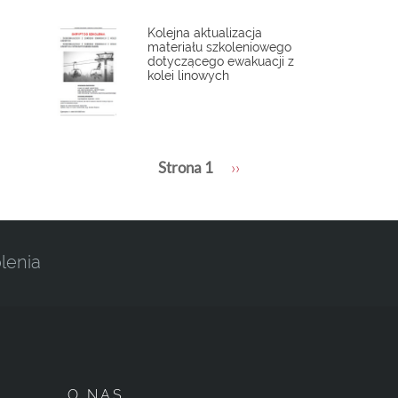
Kolejna aktualizacja
materiału szkoleniowego
dotyczącego ewakuacji z
kolei linowych
Stronicowanie
Strona 1
Następna
››
strona
lenia
O NAS