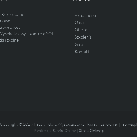
y Rekreacyjne
Aktualności
linowe
O nas
a wysokości
Oferta
Wysokościowy - kontrola SOI
Szkolenia
ki szkolne
Galeria
Kontakt
Copyright © 2026 Ratownictwo Wysokościowe - Kursy i Szkolenia |
ratwys.pl
Realizacja
Strefa Online
|
StrefaOnline.pl