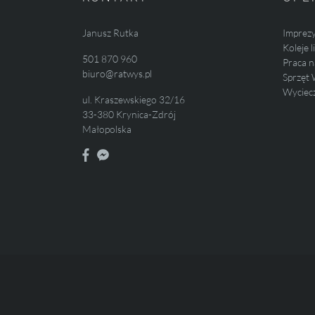
Janusz Rutka
Imprez
Koleje 
501 870 960
Praca n
biuro@ratwys.pl
Sprzęt 
Wyciecz
ul. Kraszewskiego 32/16
33-380 Krynica-Zdrój
Małopolska