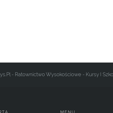
ys.pl - Ratownictwo Wysokościowe - Kursy I Szko
RTA
MENU