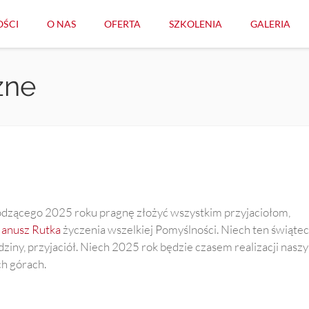
ŚCI
O NAS
OFERTA
SZKOLENIA
GALERIA
zne
odzącego 2025 roku pragnę złożyć wszystkim przyjaciołom,
anusz Rutka
życzenia wszelkiej Pomyślności. Niech ten świąte
iny, przyjaciół. Niech 2025 rok będzie czasem realizacji nasz
h górach.