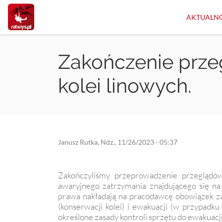
Przejdź
do
AKTUALNO
treści
Zakończenie prze
kolei linowych.
Janusz Rutka
,
Ndz., 11/26/2023 - 05:37
Zakończyliśmy przeprowadzenie przeglądów
awaryjnego zatrzymania znajdującego się na
prawa nakładają na pracodawcę obowiązek za
(konserwacji kolei) i ewakuacji (w przypadku
określone zasady kontroli sprzętu do ewakuacji