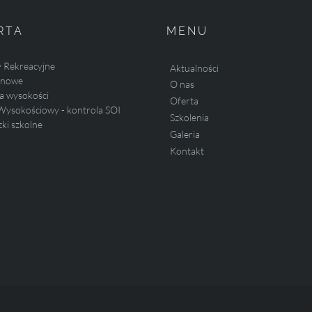
RTA
MENU
y Rekreacyjne
Aktualności
linowe
O nas
a wysokości
Oferta
Wysokościowy - kontrola SOI
Szkolenia
ki szkolne
Galeria
Kontakt