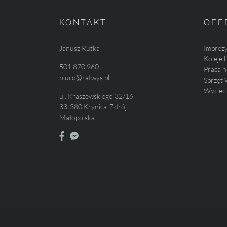
KONTAKT
OFE
Janusz Rutka
Imprez
Koleje 
501 870 960
Praca n
biuro@ratwys.pl
Sprzęt 
Wyciecz
ul. Kraszewskiego 32/16
33-380 Krynica-Zdrój
Małopolska