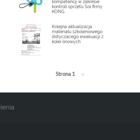
kompetencji w zakresie
kontroli sprzętu Soi firmy
KONG
Kolejna aktualizacja
materiału szkoleniowego
dotyczącego ewakuacji z
kolei linowych
Stronicowanie
Strona 1
Następna
››
strona
lenia