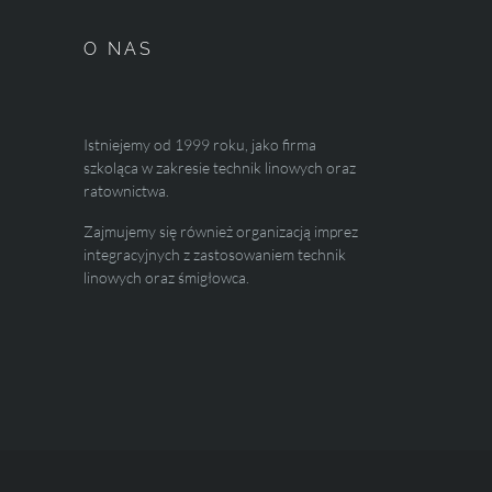
O NAS
Istniejemy od 1999 roku, jako firma
szkoląca w zakresie technik linowych oraz
ratownictwa.
Zajmujemy się również organizacją imprez
integracyjnych z zastosowaniem technik
linowych oraz śmigłowca.