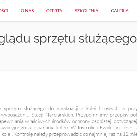
ŚCI
O NAS
OFERTA
SZKOLENIA
GALERIA
glądu sprzętu służącego
 sprzętu służącego do ewakuacji z kolei linowych w prz
 wyposażeniu Stacji Narciarskich. Przypomnijmy przepisy pol
pewniania właściwych środków ochrony osobistej, dotyczącej
 awaryjnego zatrzymania kolei). W Instrukcji Ewakuacji kolei 
 kolei. Kontrolę należy przeprowadzić co najmniej raz na 12 mie