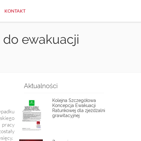
KONTAKT
 do ewakuacji
Aktualności
Kolejna Szczegółowa
Koncepcja Ewakuacji
ypadku
Ratunkowej dla zjeżdżalni
grawitacyjnej
skiego
 pracy
zostały
sięcy.