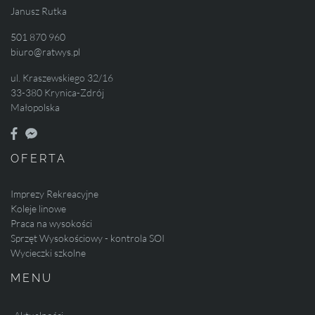
Janusz Rutka
501 870 960
biuro@ratwys.pl
ul. Kraszewskiego 32/16
33-380 Krynica-Zdrój
Małopolska
OFERTA
Imprezy Rekreacyjne
Koleje linowe
Praca na wysokości
Sprzęt Wysokościowy - kontrola SOI
Wycieczki szkolne
MENU