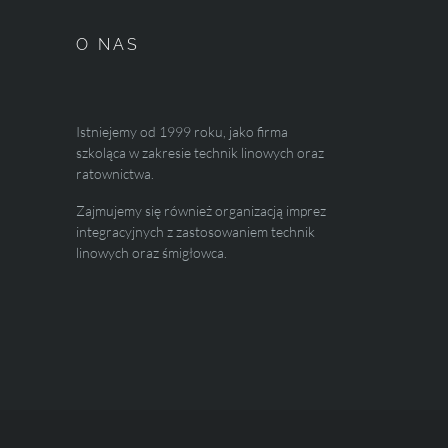
O NAS
Istniejemy od 1999 roku, jako firma
szkoląca w zakresie technik linowych oraz
ratownictwa.
Zajmujemy się również organizacją imprez
integracyjnych z zastosowaniem technik
linowych oraz śmigłowca.