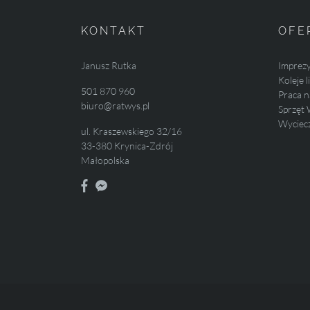
KONTAKT
OFE
Janusz Rutka
Imprez
Koleje 
501 870 960
Praca n
biuro@ratwys.pl
Sprzęt 
Wyciecz
ul. Kraszewskiego 32/16
33-380 Krynica-Zdrój
Małopolska