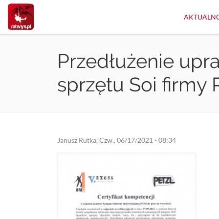
Przejdź
do
AKTUALNO
treści
Przedłużenie upra
sprzętu Soi firmy 
Janusz Rutka
,
Czw., 06/17/2021 - 08:34