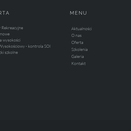
RTA
MENU
y Rekreacyjne
Aktualności
linowe
O nas
a wysokości
Oferta
Wysokościowy - kontrola SOI
Szkolenia
ki szkolne
Galeria
Kontakt