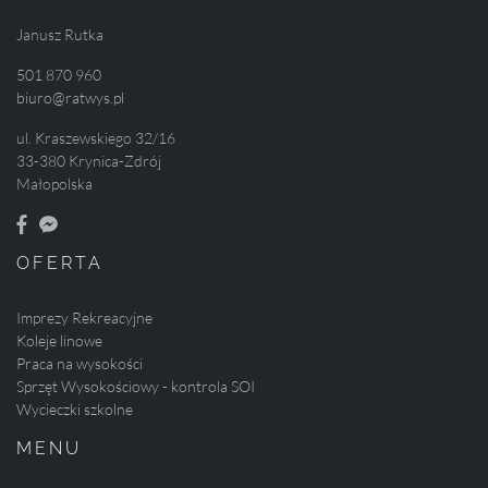
Janusz Rutka
501 870 960
biuro@ratwys.pl
ul. Kraszewskiego 32/16
33-380 Krynica-Zdrój
Małopolska
OFERTA
Imprezy Rekreacyjne
Koleje linowe
Praca na wysokości
Sprzęt Wysokościowy - kontrola SOI
Wycieczki szkolne
MENU