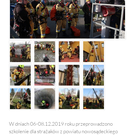
W dniach 06-08.12.2019 roku przeprowadzono
szkolenie dla strażaków z powiatu nowosądeckiego