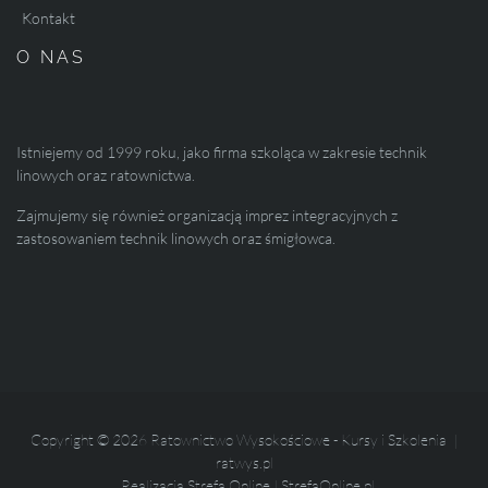
Kontakt
O NAS
Istniejemy od 1999 roku, jako firma szkoląca w zakresie technik
linowych oraz ratownictwa.
Zajmujemy się również organizacją imprez integracyjnych z
zastosowaniem technik linowych oraz śmigłowca.
Copyright © 2026 Ratownictwo Wysokościowe - Kursy i Szkolenia |
ratwys.pl
Realizacja
Strefa Online
|
StrefaOnline.pl