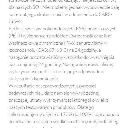
dla naszych ŚOI. Nie możemy jednak wypowiedzieć się
na temat jego skuteczności w odniesieniu do SARS-
CoV-2.
Pętle z tworzyw poliamidowych (PA6), poliestrowych
(PET) i wykonanych z włókien Dyneema® oraz linę
wspinaczkową dynamiczną (PA6) zanurzyliśmy w
izopropanolu (CAS: 67-63-0) na 24 godziny, a
następnie pozostawialiśmy wszystko do wyschnięcia
na co najmniej 24 godziny. Następnie sprawdziliśmy
wytrzymałość pętli i lin testując je odpowiednio
statycznie i dynamicznie.
W rezultacie przeprowadzonych czynności
badawczych nie udało nam się wykryć żadnej
znaczącej utraty wytrzymałości któregokolwiek z
naszych testowanych produktów. Dlatego
rekomendujemy użycie od 70% do 100% izopropanolu
do odkażania naszych środków ochrony indywidualnej,