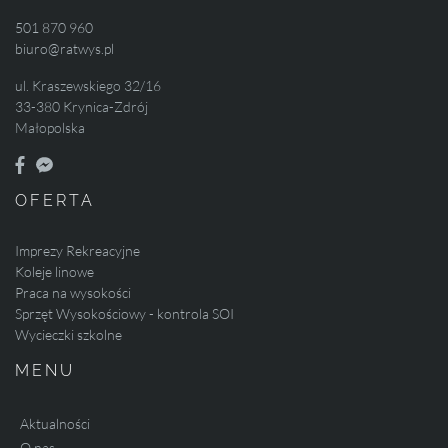
501 870 960
biuro@ratwys.pl
ul. Kraszewskiego 32/16
33-380 Krynica-Zdrój
Małopolska
OFERTA
Imprezy Rekreacyjne
Koleje linowe
Praca na wysokości
Sprzęt Wysokościowy - kontrola SOI
Wycieczki szkolne
MENU
Aktualności
O nas