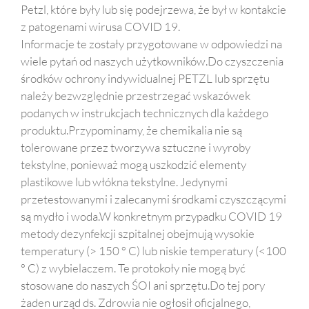
Petzl, które były lub się podejrzewa, że był w kontakcie
z patogenami wirusa COVID 19.
Informacje te zostały przygotowane w odpowiedzi na
wiele pytań od naszych użytkowników.Do czyszczenia
środków ochrony indywidualnej PETZL lub sprzętu
należy bezwzględnie przestrzegać wskazówek
podanych w instrukcjach technicznych dla każdego
produktu.Przypominamy, że chemikalia nie są
tolerowane przez tworzywa sztuczne i wyroby
tekstylne, ponieważ mogą uszkodzić elementy
plastikowe lub włókna tekstylne. Jedynymi
przetestowanymi i zalecanymi środkami czyszczącymi
są mydło i woda.W konkretnym przypadku COVID 19
metody dezynfekcji szpitalnej obejmują wysokie
temperatury (> 150 ° C) lub niskie temperatury (<100
° C) z wybielaczem. Te protokoły nie mogą być
stosowane do naszych ŚOI ani sprzętu.Do tej pory
żaden urząd ds. Zdrowia nie ogłosił oficjalnego,