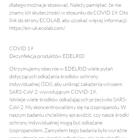
dlatego można je stosować. Należy pamiętać, że nie
znamy ich skuteczności w stosunku do COVID 19. Oto
link do strony ECOLAB, aby uzyskać więcej informacji:
https://en-uk.ecolab.com/
COVID 19
Dezynfekcja produktów EDELRID
Otrzymujemy obecnie w EDELRID wiele pytań
dotyczących odkażania środków ochrony
indywidualnej (ŚOI), aby uniknąć zakażenia wirusem
SARS-CoV-2, wywołującym COVID-19.
Istnieje wiele środków odkażających przeciwko SARS-
CoV-2. My skoncentrowaliśmy się na izopropanolu. W
naszym badaniu chcieliśmy sprawdzić, czy nasze środki
ochrony indywidualnej mogą być odkażane
izopropanolem. Zamysłem tego badania było wyraźne
sprawdzenie czy środek odkażający nie jest szkodliwy