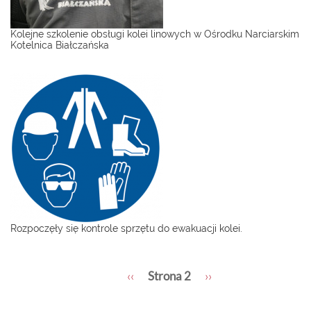
Kolejne szkolenie obsługi kolei linowych w Ośrodku Narciarskim
Kotelnica Białczańska
Rozpoczęły się kontrole sprzętu do ewakuacji kolei.
Stronicowanie
Poprzednia
‹‹
Strona 2
Następna
››
strona
strona