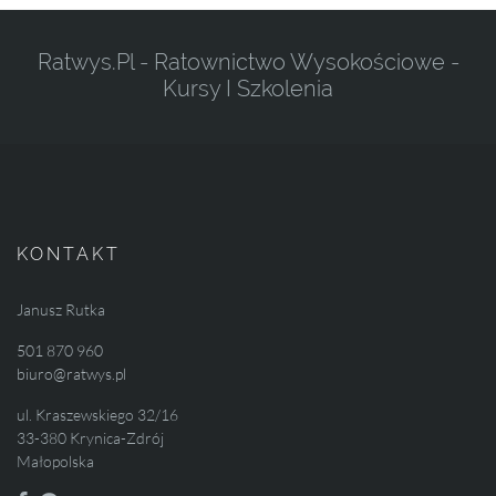
Ratwys.pl - Ratownictwo Wysokościowe -
Kursy I Szkolenia
KONTAKT
Janusz Rutka
501 870 960
biuro@ratwys.pl
ul. Kraszewskiego 32/16
33-380 Krynica-Zdrój
Małopolska