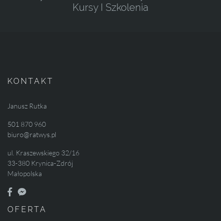
Kursy I Szkolenia
KONTAKT
Janusz Rutka
501 870 960
biuro@ratwys.pl
ul. Kraszewskiego 32/16
33-380 Krynica-Zdrój
Małopolska
OFERTA