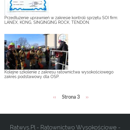
Przedłużenie uprawnień w zakresie kontroli sprzętu SOI firm:
LANEX, KONG, SINGINGING ROCK, TENDON.
Kolejne szkolenie z zakresu ratownictwa wysokościowego
zakres podstawowy dla OSP.
Stronicowanie
Poprzednia
‹‹
Strona 3
Następna
››
strona
strona
Ratwys.pl - Ratownictwo Wysokościowe -