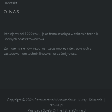
Kontakt
O NAS
Istniejemy od 1999 roku, jako firma szkoląca w zakresie technik
linowych oraz ratownictwa.
Zajmujemy się również organizacją imprez integracyjnych z
zastosowaniem technik linowych oraz śmigłowca.
Copyright © 2026 Ratownictwo Wysokościowe - Kursy i Szkolenia |
ratwys.pl
Realizacja
Strefa Online
|
StrefaOnline.pl