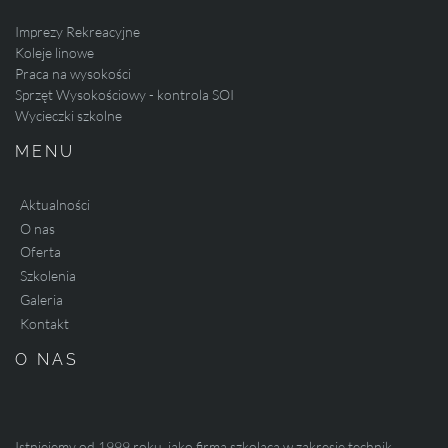
Imprezy Rekreacyjne
Koleje linowe
Praca na wysokości
Sprzęt Wysokościowy - kontrola SOI
Wycieczki szkolne
MENU
Aktualności
O nas
Oferta
Szkolenia
Galeria
Kontakt
O NAS
Istniejemy od 1999 roku, jako firma szkoląca w zakresie technik