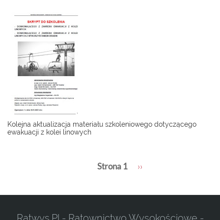
Kolejna aktualizacja materiału szkoleniowego dotyczącego
ewakuacji z kolei linowych
Stronicowanie
Strona 1
Następna
››
strona
Ratwys.pl - Ratownictwo Wysokościowe -