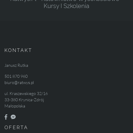
Kursy I Szkolenia
KONTAKT
Janusz Rutka
501 870 960
biuro@ratwys.pl
ul. Kraszewskiego 32/16
33-380 Krynica-Zdrój
Małopolska
OFERTA