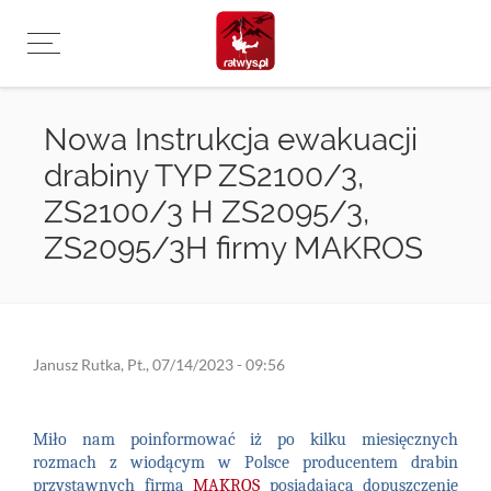
Przejdź
do
treści
Nowa Instrukcja ewakuacji
drabiny TYP ZS2100/3,
ZS2100/3 H ZS2095/3,
ZS2095/3H firmy MAKROS
Janusz Rutka
,
Pt., 07/14/2023 - 09:56
Miło nam poinformować iż po kilku miesięcznych
rozmach z wiodącym w Polsce producentem drabin
przystawnych firmą
MAKROS
posiadającą
dopuszczenie