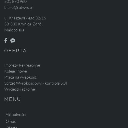
501 870 960
biuro@ratwys.pl
ul. Kraszewskiego 32/16
33-380 Krynica-Zdrój
Małopolska
OFERTA
Imprezy Rekreacyjne
Koleje linowe
Praca na wysokości
Sprzęt Wysokościowy - kontrola SOI
Wycieczki szkolne
MENU
Aktualności
O nas
Oferta