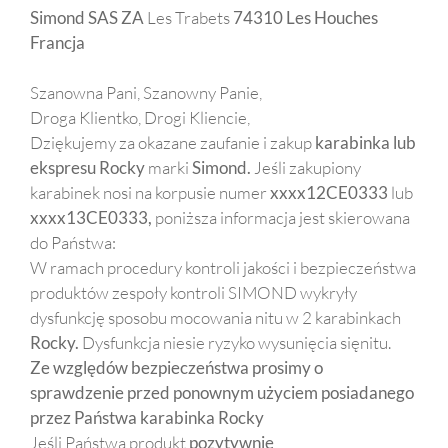
Simond SAS ZA
Les Trabets
74310 Les Houches
Francja
Szanowna Pani, Szanowny Panie,
Droga Klientko, Drogi Kliencie,
Dziękujemy za okazane zaufanie i zakup
karabinka lub
ekspresu Rocky
marki
Simond.
Jeśli zakupiony
karabinek nosi na korpusie numer
xxxx12CE0333
lub
xxxx13CE0333,
poniższa informacja jest skierowana
do Państwa:
W ramach procedury kontroli jakości i bezpieczeństwa
produktów zespoły kontroli SIMOND wykryły
dysfunkcję sposobu mocowania nitu w 2 karabinkach
Rocky.
Dysfunkcja niesie ryzyko wysunięcia sięnitu.
Ze względów
bezpieczeństwa prosimy o
sprawdzenie przed ponownym użyciem posiadanego
przez Państwa karabinka Rocky
Jeśli Państwa produkt
pozytywnie