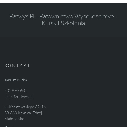
Ratwys.pl - Ratownictwo Wysokościowe -
Kursy I Szkolenia
KONTAKT
Janusz Rutka
501 870 960
biuro@ratwys.pl
ul. Kraszewskiego 32/16
33-380 Krynica-Zdrój
Małopolska