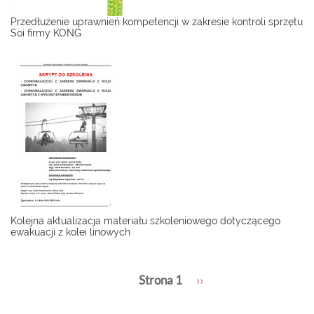
Przedłużenie uprawnień kompetencji w zakresie kontroli sprzętu
Soi firmy KONG
Kolejna aktualizacja materiału szkoleniowego dotyczącego
ewakuacji z kolei linowych
Stronicowanie
Strona 1
Następna
››
strona