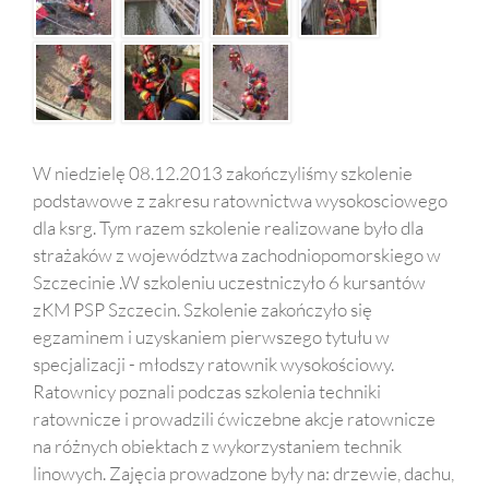
W niedzielę 08.12.2013 zakończyliśmy szkolenie
podstawowe z zakresu ratownictwa wysokosciowego
dla ksrg. Tym razem szkolenie realizowane było dla
strażaków z województwa zachodniopomorskiego w
Szczecinie .W szkoleniu uczestniczyło 6 kursantów
zKM PSP Szczecin. Szkolenie zakończyło się
egzaminem i uzyskaniem pierwszego tytułu w
specjalizacji - młodszy ratownik wysokościowy.
Ratownicy poznali podczas szkolenia techniki
ratownicze i prowadzili ćwiczebne akcje ratownicze
na różnych obiektach z wykorzystaniem technik
linowych. Zajęcia prowadzone były na: drzewie, dachu,