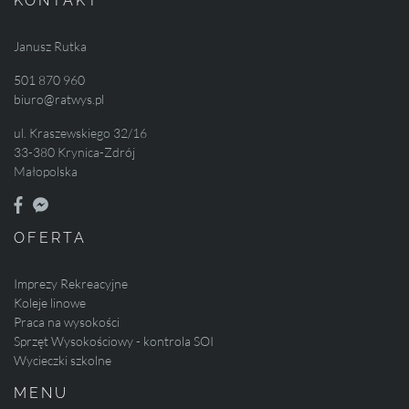
KONTAKT
Janusz Rutka
501 870 960
biuro@ratwys.pl
ul. Kraszewskiego 32/16
33-380 Krynica-Zdrój
Małopolska
OFERTA
Imprezy Rekreacyjne
Koleje linowe
Praca na wysokości
Sprzęt Wysokościowy - kontrola SOI
Wycieczki szkolne
MENU