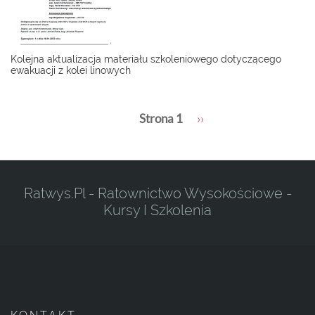
Kolejna aktualizacja materiału szkoleniowego dotyczącego
ewakuacji z kolei linowych
Stronicowanie
Strona 1
Następna
››
strona
Ratwys.pl - Ratownictwo Wysokościowe -
Kursy I Szkolenia