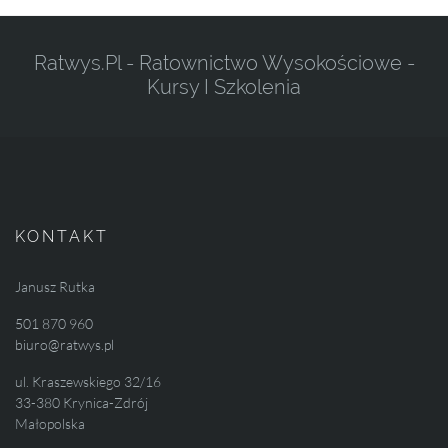
Ratwys.pl - Ratownictwo Wysokościowe -
Kursy I Szkolenia
KONTAKT
Janusz Rutka
501 870 960
biuro@ratwys.pl
ul. Kraszewskiego 32/16
33-380 Krynica-Zdrój
Małopolska