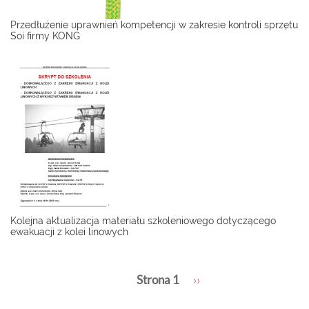
Przedłużenie uprawnień kompetencji w zakresie kontroli sprzętu
Soi firmy KONG
Kolejna aktualizacja materiału szkoleniowego dotyczącego
ewakuacji z kolei linowych
Stronicowanie
Strona 1
Następna
››
strona