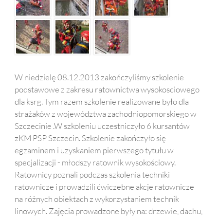
W niedzielę 08.12.2013 zakończyliśmy szkolenie
podstawowe z zakresu ratownictwa wysokosciowego
dla ksrg. Tym razem szkolenie realizowane było dla
strażaków z województwa zachodniopomorskiego w
Szczecinie .W szkoleniu uczestniczyło 6 kursantów
zKM PSP Szczecin. Szkolenie zakończyło się
egzaminem i uzyskaniem pierwszego tytułu w
specjalizacji - młodszy ratownik wysokościowy.
Ratownicy poznali podczas szkolenia techniki
ratownicze i prowadzili ćwiczebne akcje ratownicze
na różnych obiektach z wykorzystaniem technik
linowych. Zajęcia prowadzone były na: drzewie, dachu,