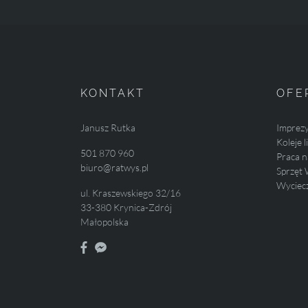
KONTAKT
OFE
Janusz Rutka
Imprez
Koleje 
501 870 960
Praca n
biuro@ratwys.pl
Sprzęt 
Wyciecz
ul. Kraszewskiego 32/16
33-380 Krynica-Zdrój
Małopolska