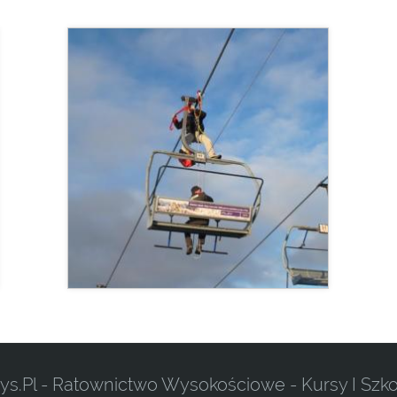
ys.pl - Ratownictwo Wysokościowe - Kursy I Szko