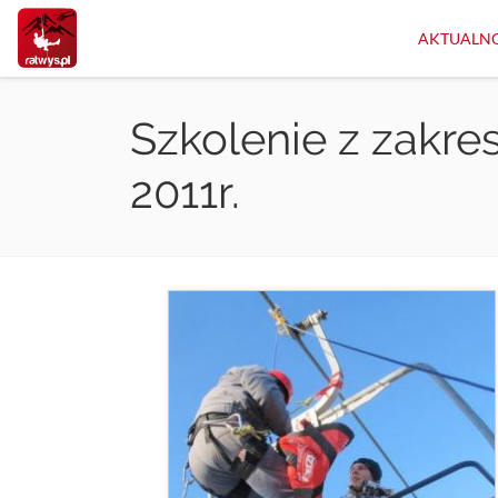
Przejdź
do
AKTUALNO
treści
Szkolenie z zakres
2011r.