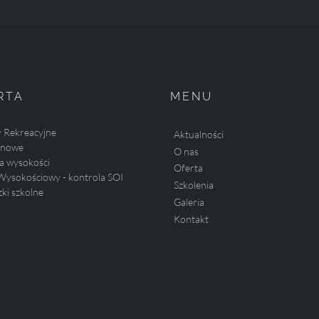
RTA
MENU
y Rekreacyjne
Aktualności
linowe
O nas
a wysokości
Oferta
Wysokościowy - kontrola SOI
Szkolenia
ki szkolne
Galeria
Kontakt