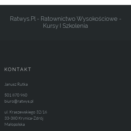
Ratwys.pl - Ratownictwo Wysokościowe -
Kursy I Szkolenia
KONTAKT
Janusz Rutka
501 870 960
biuro@ratwys.pl
ul. Kraszewskiego 32/16
33-380 Krynica-Zdrój
Małopolska